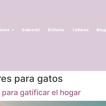
icios
Sobre mí
El Diario
Talleres
Blog
es para gatos
para gatificar el hogar