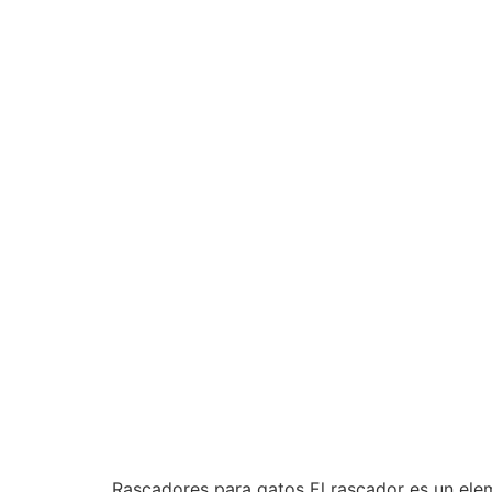
Rascadores para gatos El rascador es un elem