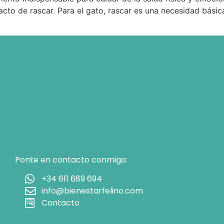
 acto de rascar. Para el gato, rascar es una necesidad básic
Ponte en contacto conmigo:
+34 611 689 694
info@bienestarfelino.com
Contacto