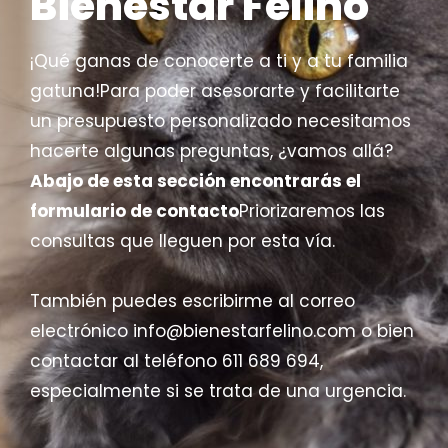
Bienestar Felino
¡Qué ganas de conocerte a ti y a tu familia
gatuna!Para poder asesorarte y facilitarte
un presupuesto personalizado necesitamos
hacerte algunas preguntas, ¿vamos allá?
Abajo de esta sección encontrarás el
formulario de contacto
Priorizaremos las
consultas que lleguen por esta vía.
También puedes escribirme al correo
electrónico info@bienestarfelino.com o bien
contactar al teléfono 611 689 694,
especialmente si se trata de una urgencia.