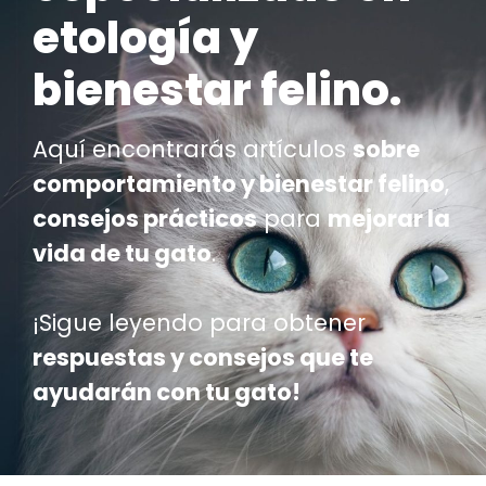
etología y
bienestar felino.
Aquí encontrarás artículos
sobre
comportamiento y bienestar felino
,
consejos prácticos
para
mejorar la
vida de tu gato
.
¡Sigue leyendo para obtener
respuestas y consejos que te
ayudarán con tu gato!