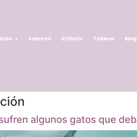
icios
Sobre mí
El Diario
Talleres
Blog
ción
e sufren algunos gatos que de