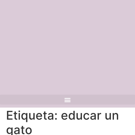
Etiqueta:
educar un
gato