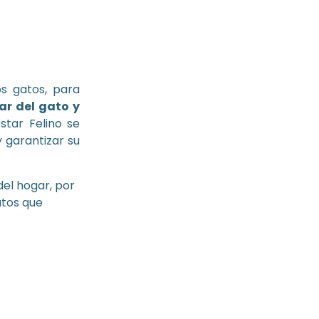
os gatos, para
ar del gato y
tar Felino se
 garantizar su
del hogar, por
atos que