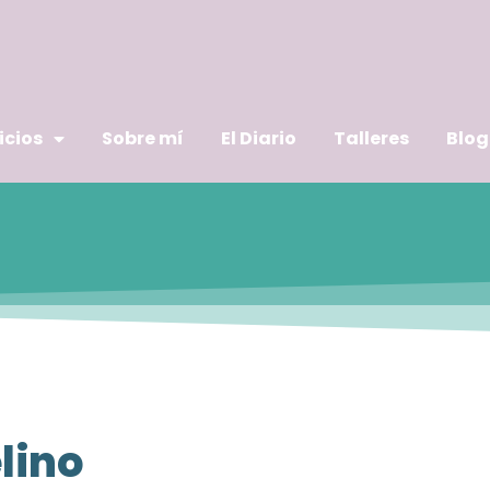
icios
Sobre mí
El Diario
Talleres
Blog
lino