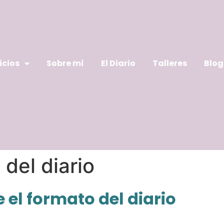
icios
Sobre mí
El Diario
Talleres
Blog
del diario
 el formato del diario